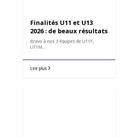
Finalités U11 et U13
2026 : de beaux résultats
au BAHB !
Bravo à nos 3 équipes de U11F,
U11M…
Lire plus