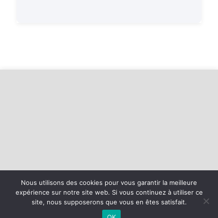
Nous utilisons des cookies pour vous garantir la meilleure
©
2026 - Baie d'Armor Handball Plérin-Saint Brieuc | Site internet
expérience sur notre site web. Si vous continuez à utiliser ce
réalisé par
site, nous supposerons que vous en êtes satisfait.
OK