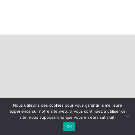
Nous utilisons des cookies pour vous garantir la meilleure
©
2026 - Baie d'Armor Handball Plérin-Saint Brieuc | Site internet
expérience sur notre site web. Si vous continuez à utiliser ce
réalisé par
site, nous supposerons que vous en êtes satisfait.
OK
MENTIONS LÉGALES