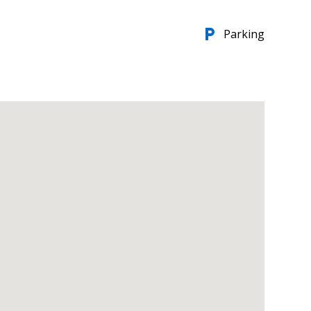
local_parking
Parking