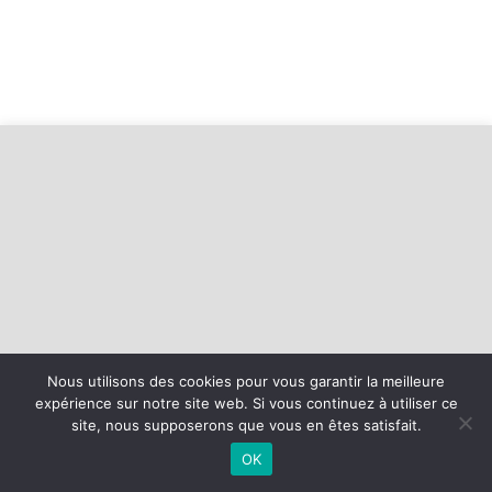
Nous utilisons des cookies pour vous garantir la meilleure
©
2026 - Baie d'Armor Handball Plérin-Saint Brieuc | Site internet
expérience sur notre site web. Si vous continuez à utiliser ce
réalisé par
site, nous supposerons que vous en êtes satisfait.
OK
MENTIONS LÉGALES