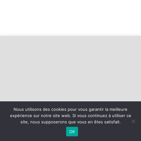
Nous utilisons des cookies pour vous garantir la meilleure
©
2026 - Baie d'Armor Handball Plérin-Saint Brieuc | Site internet
expérience sur notre site web. Si vous continuez à utiliser ce
réalisé par
site, nous supposerons que vous en êtes satisfait.
OK
MENTIONS LÉGALES