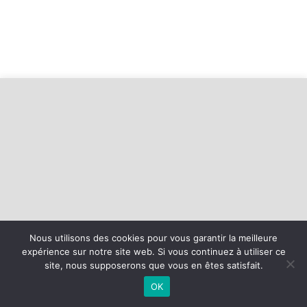
Nous utilisons des cookies pour vous garantir la meilleure
©
2026 - Baie d'Armor Handball Plérin-Saint Brieuc | Site internet
expérience sur notre site web. Si vous continuez à utiliser ce
réalisé par
site, nous supposerons que vous en êtes satisfait.
OK
MENTIONS LÉGALES