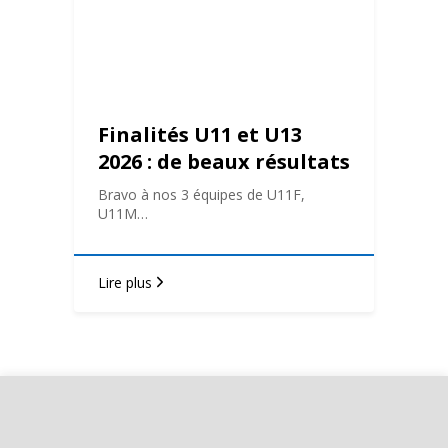
Finalités U11 et U13
2026 : de beaux résultats
au BAHB !
Bravo à nos 3 équipes de U11F,
U11M…
Lire plus