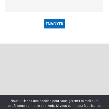
Nous utilisons des cookies pour vous garantir la meilleure
©
2026 - Baie d'Armor Handball Plérin-Saint Brieuc | Site internet
expérience sur notre site web. Si vous continuez à utiliser ce