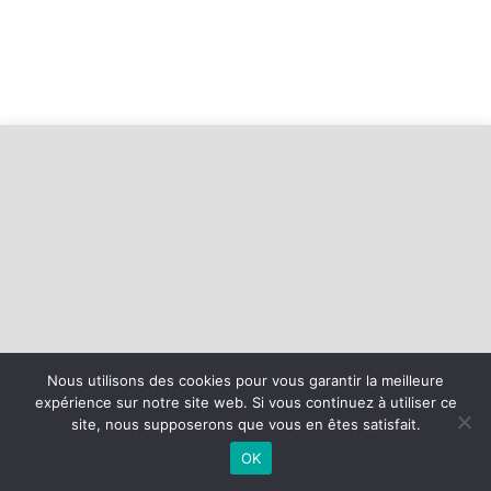
Nous utilisons des cookies pour vous garantir la meilleure
©
2026 - Baie d'Armor Handball Plérin-Saint Brieuc | Site internet
expérience sur notre site web. Si vous continuez à utiliser ce
réalisé par
site, nous supposerons que vous en êtes satisfait.
OK
MENTIONS LÉGALES