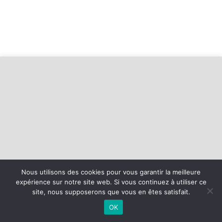
Nous utilisons des cookies pour vous garantir la meilleure
©
2026 - Baie d'Armor Handball Plérin-Saint Brieuc | Site internet
expérience sur notre site web. Si vous continuez à utiliser ce
réalisé par
site, nous supposerons que vous en êtes satisfait.
OK
MENTIONS LÉGALES